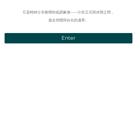
它是輕紳士衣櫥裡的低調象徵——介於正式與休閒之間，
遊走得體與自在的邊界。
Enter