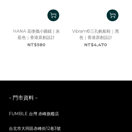
HANA 花便攜小圓鏡 | 灰
Vibram©三孔帆船鞋｜黑
藍色｜香港原創設計
色｜香港原創設計
NT$580
NT$4,470
- 門市資料 -
FUMBLE 台灣 赤峰旗艦店
台北市大同區赤峰街12巷3號