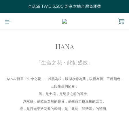
全店滿 TWD 3,500 即享本地台灣免運費
HANA
「生命之花・此刻盛放」
HANA 新章「生命之花」，以黑為根，以湖水綠為葉，以橙為蕊。三種顏色，
三段生命的節奏：
黑，是土壤，是綻放之前的等待。
湖水綠，是枝葉舒展的聲音，是生命力最直接的語言。
橙，是日光穿透花瓣的瞬間，是「此刻，我活著」的證明。