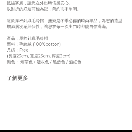
抵擋寒風，讓您在外出時倍感安心。
以對折的好運商標為記，簡約而不單調。
這款厚棉針織毛冷帽，無疑是冬季必備的時尚單品，為您的造型
增添層次感與個性，讓您在每一次出門時都能自信滿滿。
產品：厚棉針織毛冷帽
面料：毛線絨 (100%cotton)
尺碼：Free
(長度23cm, 寬度23cm, 厚度3cm)
顏色： 焙茶色 / 淺灰色 / 黑藍色 / 酒紅色
了解更多