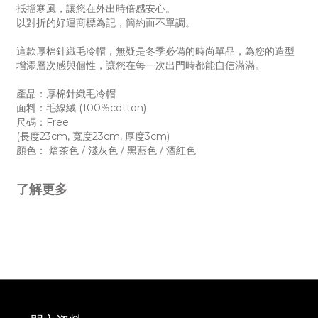
抵擋寒風，讓您在外出時倍感安心。
以對折的好運商標為記，簡約而不單調。
這款厚棉針織毛冷帽，無疑是冬季必備的時尚單品，為您的造型
增添層次感與個性，讓您在每一次出門時都能自信滿滿。
產品：厚棉針織毛冷帽
面料：毛線絨 (100%cotton)
尺碼：Free
(長度23cm, 寬度23cm, 厚度3cm)
顏色： 焙茶色 / 淺灰色 / 黑藍色 / 酒紅色
了解更多