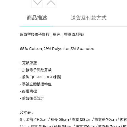
商品描述
送貨及付款方式
藍白拼接條子恤衫｜藍色｜香港原創設計
68% Cotton, 29% Polyester,3% Spandex
- 寬鬆版型
- 拼接條子間紋剪裁
- 前胸口FUM LOGO刺繡
- 手袖立體皺摺轉位
- 好運商標
- 前短後長設計
尺寸表：
S：肩寬 49.5cm / 袖長 56cm / 胸寬 128cm / 前衣長 70cm / 後
M-L：肩寬 51.8cm / 袖長 58cm / 胸寬 136cm / 前衣長 74cm /