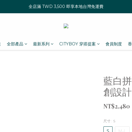
全店滿 TWD 3,500 即享本地台灣免運費
達
全部產品
最新系列
CITYBOY 穿搭提案
會員制度
香
藍白拼
創設計
NT$2,480
尺寸
: S
S
M-L