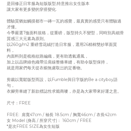
是回修正日常服為短版版型,特意推出女生版本
讓大家有更多變的穿搭變化.
體驗質猶如觸摸都市一磚一瓦的感覺，最真實的感受只有體驗過
才懂。
今季嚴選T恤面料規格，從重磅，版型持久不變型，同時別具細滑
質感三大元素為原則。
以260g/m2 重磅雪花絨打造日常服，選用26精棉雙紗單面質
料，
內面料則是梳格紋路編織，更有助透氣通風，
加上以品牌綠色織帶沿肩線整條車縫，有助令版型保持，
就是用家們每天從衣櫥無慮取岀的定番物。
剪裁以寬鬆版型而設，以Fumble與日字版的Be a cityboy語
句，
衣腳旁車縫了新款標誌性求籤商嘜，亦是為大家帶來好運之意。
尺寸：FREE
FREE: 肩寬47cm / 袖長 18.5cm / 胸寬46cm / 衣長42cm
女 Model (身高 / 所穿尺寸)： 160cm / FREE
*是次FREE SIZE為女生短版