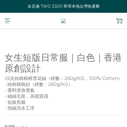
全店滿 TWD 3,500 即享本地台灣免運費
女生短版日常服｜白色｜香港
原創設計
26支純棉精棉雪花絨（磅數：260g/m2，100% Cotton）
- 純棉精梳紗（磅數：260g/m2）
- 選料滑身透氣
- 細絨毛面，高檔質感
- 短版剪裁
- 預縮洗水工序