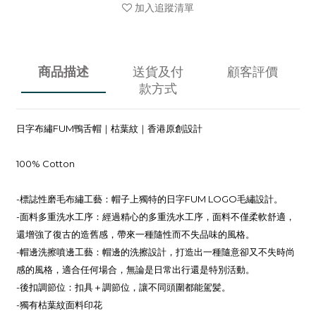
加入追蹤清單
商品描述
送貨及付
顧客評價
款方式
日字布繡FUM鴨舌帽｜枯葉紋｜香港原創設計
100% Cotton
-標誌性磨毛布繡工藝：帽子上獨特的日字FUM LOGO毛繡設計。
-面料多重洗水工序：經過精心的多重洗水工序，面料不僅柔軟舒適，
還增強了復古的造舊感，帶來一種隨性而不失品味的風格。
-帽邊洗擦噴邊工藝：帽邊的洗擦設計，打造出一種隨意卻又不失時尚
感的風格，適合任何場合，無論是日常出行還是特別活動。
-後扣調節位：扣具＋調節位，讓不同頭圍都能駕髪。
-獨有枯葉紋面料印花