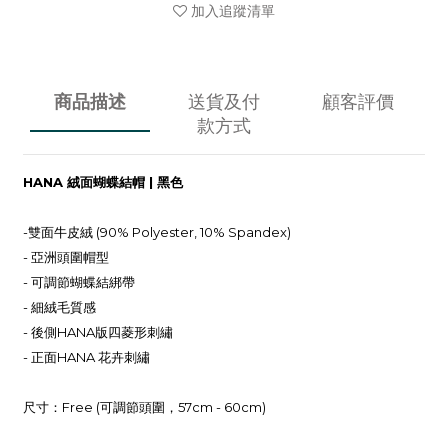
加入追蹤清單
商品描述
送貨及付
顧客評價
款方式
HANA 絨面蝴蝶結帽 | 黑色
-雙面牛皮絨 (90% Polyester, 10% Spandex)
- 亞洲頭圍帽型
- 可調節蝴蝶結綁帶
- 細絨毛質感
- 後側HANA版四菱形刺繡
- 正面HANA 花卉刺繡
尺寸：Free (可調節頭圍，57cm - 60cm)