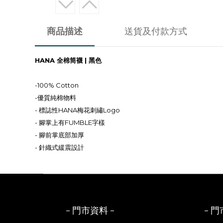
商品描述
送貨及付款方式
HANA 全棉筒襪 | 黑色
-100% Cotton
-優質純棉物料
- 標誌性HANA梅花刺繡Logo
- 腳掌上有FUMBLE字樣
- 腳前掌底部加厚
- 針織式緩震設計
- 門市資料 -
- 門