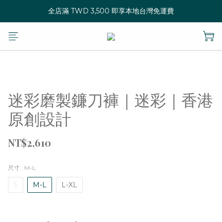
全店滿 TWD 3,500 即享本地台灣免運費
迷彩磨製鐮刀褲｜迷彩｜香港
原創設計
NT$2,610
尺寸
: M-L
S
M-L
L-XL