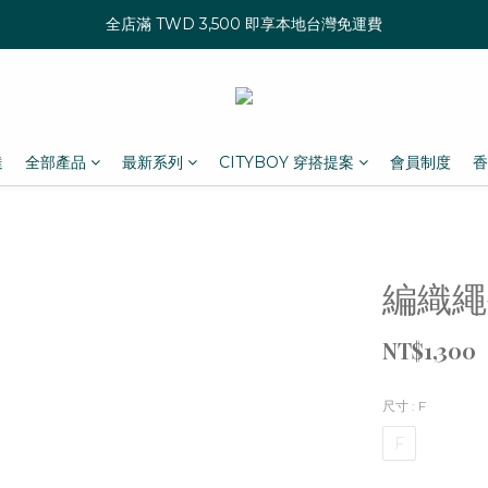
全店滿 TWD 3,500 即享本地台灣免運費
達
全部產品
最新系列
CITYBOY 穿搭提案
會員制度
香
編織繩
NT$1,300
尺寸
: F
F