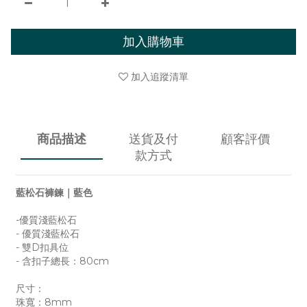
加入購物車
加入追蹤清單
商品描述
送貨及付
顧客評價
款方式
藍松石褲鍊｜藍色
-優質淺藍松石
- 優質淺藍松石
- 雙D扣具位
- 含扣子總長：80cm
尺寸：
珠寬：8mm