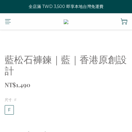
全店滿 TWD 3,500 即享本地台灣免運費
藍松石褲鍊｜藍｜香港原創設
計
NT$1,490
尺寸
: F
F