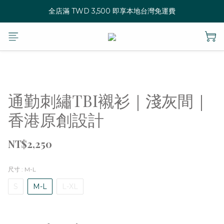
全店滿 TWD 3,500 即享本地台灣免運費
通勤刺繡TBI襯衫｜淺灰間｜
香港原創設計
NT$2,250
尺寸
: M-L
S
M-L
L-XL