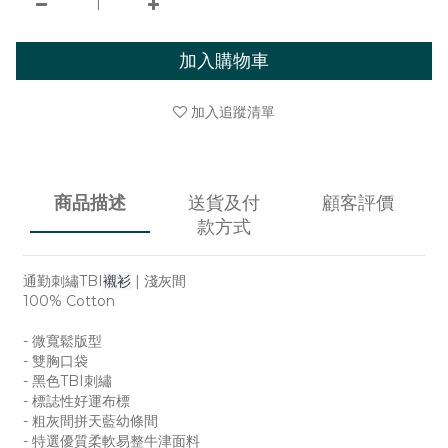
加入購物車
加入追蹤清單
商品描述
送貨及付
顧客評價
款方式
通勤刺繡TBI
襯衫
| 淺灰間
100% Cotton
- 微寬鬆版型
- 雙胸口袋
- 黑色TBI刺繡
- 標誌性好運布標
- 粗灰間拼天藍幼條間
- 特選優質柔軟易整牛津面料