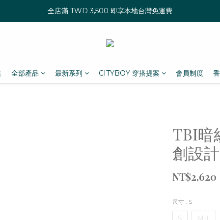
全店滿 TWD 3,500 即享本地台灣免運費
達
全部產品
最新系列
CITYBOY 穿搭提案
會員制度
香
TBI
創設計
NT$2,620
尺寸
: S
S
M-L