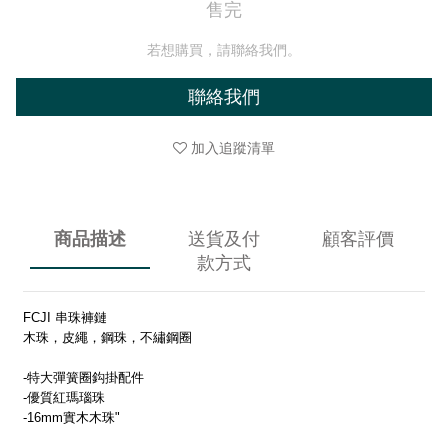
售完
若想購買，請聯絡我們。
聯絡我們
加入追蹤清單
商品描述
送貨及付
顧客評價
款方式
FCJI 串珠褲鏈
木珠，皮繩，鋼珠，不繡鋼圈
-特大彈簧圈鈎掛配件
-優質紅瑪瑙珠
-16mm實木木珠"