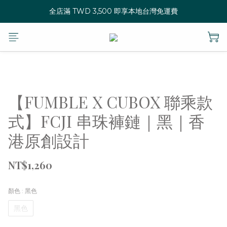
全店滿 TWD 3,500 即享本地台灣免運費
【FUMBLE X CUBOX 聯乘款
式】FCJI 串珠褲鏈｜黑｜香
港原創設計
NT$1,260
顏色
: 黑色
黑色