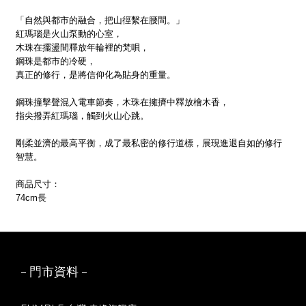
「自然與都市的融合，把山徑繫在腰間。」
紅瑪瑙是火山泵動的心室，
木珠在擺盪間釋放年輪裡的梵唄，
鋼珠是都市的冷硬，
真正的修行，是將信仰化為貼身的重量。
鋼珠撞擊聲混入電車節奏，木珠在擁擠中釋放檜木香，
指尖撥弄紅瑪瑙，觸到火山心跳。
剛柔並濟的最高平衡，成了最私密的修行道標，展現進退自如的修行
智慧。
商品尺寸：
74cm長
- 門市資料 -