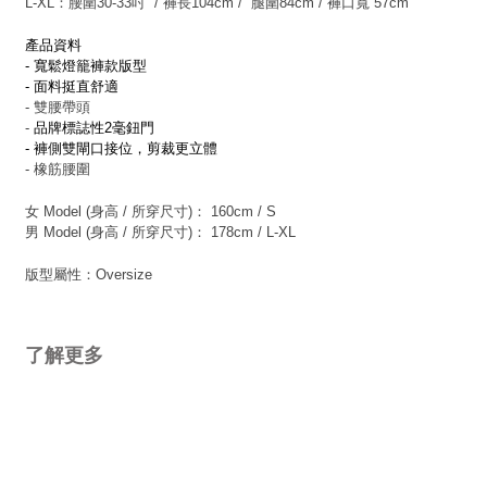
L-XL：
腰圍30-33吋 / 褲長104cm / 腿圍84cm / 褲口寬 57cm
產品資料
- 寬鬆燈籠褲款版型
- 面料挺直舒適
- 雙腰帶頭
-
品牌標誌性2毫鈕門
- 褲側雙閘口接位，剪裁更立體
- 橡筋腰圍
女 Model (身高 / 所穿尺寸)： 160cm / S
男 Model (身高 / 所穿尺寸)： 178cm / L-XL
版型屬性：Oversize
了解更多