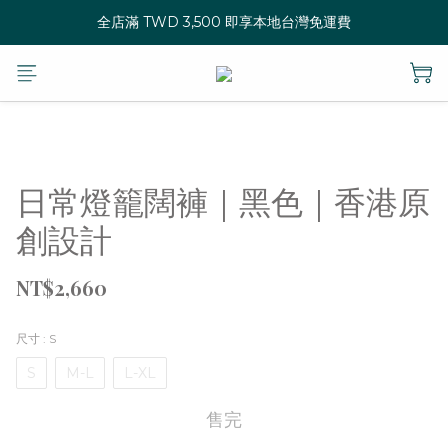
全店滿 TWD 3,500 即享本地台灣免運費
日常燈籠闊褲｜黑色｜香港原
創設計
NT$2,660
尺寸
: S
S
M-L
L-XL
售完