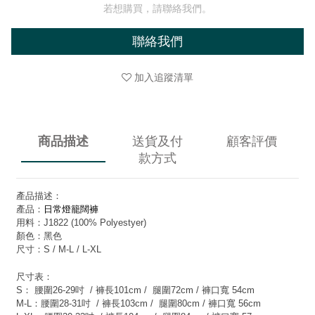
若想購買，請聯絡我們。
聯絡我們
加入追蹤清單
商品描述
送貨及付
顧客評價
款方式
產品描述：
產品：
日常燈籠闊褲
用料：J1822 (100% Polyestyer)
顏色：黑色
尺寸：S / M-L / L-XL
尺寸表：
S：
腰圍26-29吋 / 褲長101cm / 腿圍72cm / 褲口寬 54cm
M-L：
腰圍28-31吋 / 褲長103cm / 腿圍80cm / 褲口寬 56cm