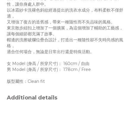
性，讓你身處人群中。
以冰霜紗卡洗褪色斜紋經過提出的洗衣水成分，布料柔軟不僅舒
適，
又增強了復古的造舊感，帶來一種隨性而不失品味的風格。
東京散步紐扣上增加了一個擴展，為這個增加了輔助的工藝感，
讓每個細節都充滿了故事。
帽邊的洗擦破爛位疊合設計，打造出一種隨性卻不失時尚感的風
格，
適合任何場合，無論是日常出行還是特殊活動。
女 Model (身高 / 所穿尺寸)： 160cm / 自由
男 Model (身高 / 所穿尺寸)： 178cm / Free
版型屬性：Clean fit
Additional details