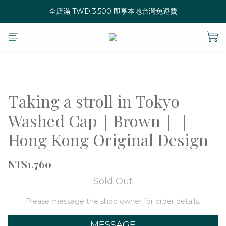
全店滿 TWD 3,500 即享本地台灣免運費
Taking a stroll in Tokyo
Washed Cap｜Brown｜｜
Hong Kong Original Design
NT$1,760
Sold Out
Please message the shop owner for order details.
MESSAGE