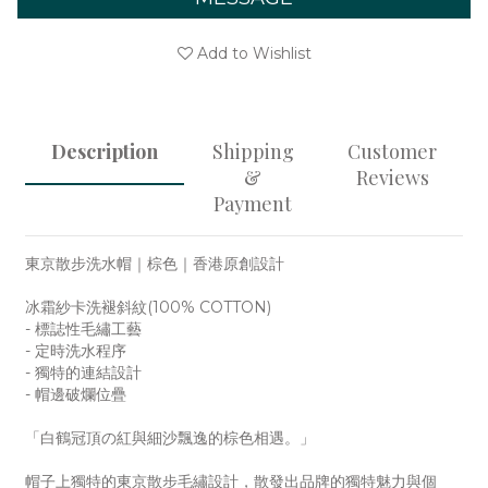
Add to Wishlist
Description
Shipping
Customer
&
Reviews
Payment
東京散步洗水帽｜棕色｜香港原創設計
冰霜紗卡洗褪斜紋(100% COTTON)
- 標誌性毛繡工藝
- 定時洗水程序
- 獨特的連結設計
- 帽邊破爛位疊
「白鶴冠頂の紅與細沙飄逸的棕色相遇。」
帽子上獨特的東京散步毛繡設計，散發出品牌的獨特魅力與個