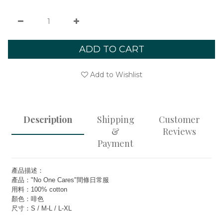
ADD TO CART
Add to Wishlist
Description
Shipping
Customer
&
Reviews
Payment
產品描述：
產品："No One Cares"間條日常服
用料：100% cotton
顏色：啡色
尺寸：S / M-L / L-XL