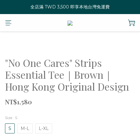
全店滿 TWD 3,500 即享本地台灣免運費
"No One Cares" Strips
Essential Tee｜Brown｜
Hong Kong Original Design
NT$1,580
Size
: S
S
M-L
L-XL