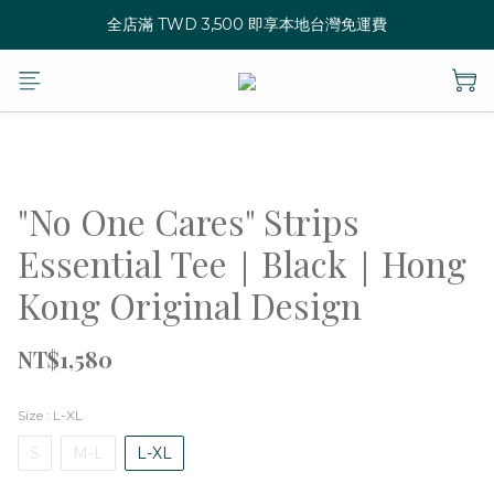
全店滿 TWD 3,500 即享本地台灣免運費
"No One Cares" Strips
Essential Tee｜Black｜Hong
Kong Original Design
NT$1,580
Size
: L-XL
S
M-L
L-XL