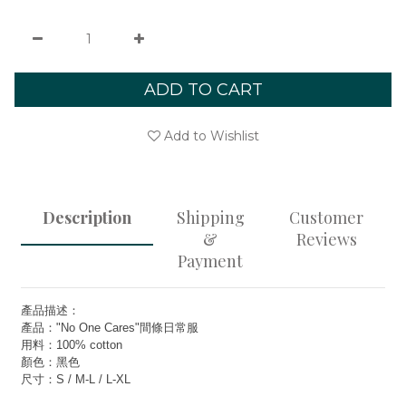
ADD TO CART
Add to Wishlist
Description
Shipping
Customer
&
Reviews
Payment
產品描述：
產品："No One Cares"間條日常服
用料：100% cotton
顏色：黑色
尺寸：S / M-L / L-XL