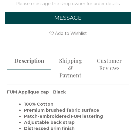
Please message the shop owner for order details.
MESSAGE
Add to Wishlist
Description
Shipping
Customer
&
Reviews
Payment
FUM Applique cap｜Black
100% Cotton
Premium brushed fabric surface
Patch-embroidered
FUM
lettering
Adjustable back strap
Distressed brim finish