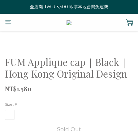
全店滿 TWD 3,500 即享本地台灣免運費
FUM Applique cap｜Black｜
Hong Kong Original Design
NT$1,580
Size
: F
F
Sold Out