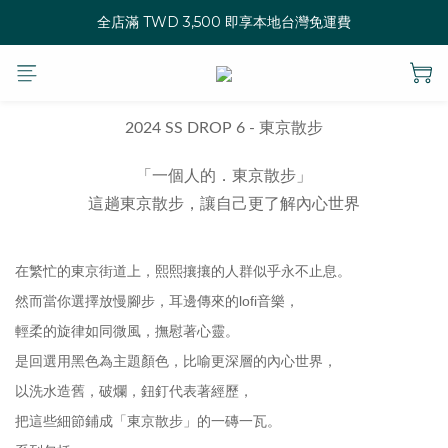
全店滿 TWD 3,500 即享本地台灣免運費
2024 SS DROP 6 - 東京散步
「一個人的．東京散步」
這趟東京散步，讓自己更了解內心世界
在繁忙的東京街道上，熙熙攘攘的人群似乎永不止息。
然而當你選擇放慢腳步，耳邊傳來的lofi音樂，
輕柔的旋律如同微風，撫慰著心靈。
是回選用黑色為主題顏色，比喻更深層的內心世界，
以洗水造舊，破爛，鈕釘代表著經歷，
把這些細節鋪成「東京散步」的一磚一瓦。