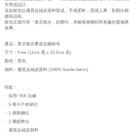
市男孩設計。
這款銀包以優質反絨皮面料製成，手感柔軟，質感上乘，彰顯出精
緻與品味。
銀包正面印有「東京散步」的壓印，承載每個獨特而有趣的靈魂興
故事。
產品：
東京散步麖皮拉鍊銀包
尺寸：
Free (11cm 寬 x 10.5cm 高)
顏色：
黑色
物料：
優質反絨皮面料 (100% Suede fabric)
特點：
-
採用 YKK 拉鍊
-
5 個卡片收納位
-
1 個散錢位
-
2 層紙幣位
-
優質反絨皮面料