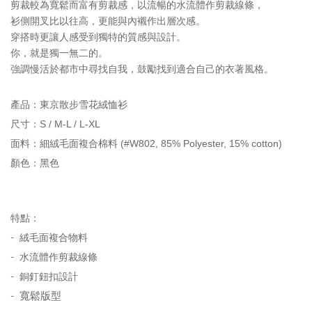
剪裁較為寬鬆而富有剪裁感，以流暢的水流體作剪裁線條，
衫側開叉比以往高，更能與內襯作出層次感。
穿搭時更讓人感受到獨特的質感與設計。
你，就是獨一無二的。
強調慢活於都市中尋找自我，鼓勵找到適合自己的衣著風格。
產品：
東京散步雪花絨恤衫
尺寸：
S / M-L / L-XL
面料：
細絨毛面複合棉料 (#W802, 85% Polyester, 15% cotton)
顏色：
黑色
特點：
-
絨毛面複合物料
-
水流體作剪裁線條
-
銅釘鈕扣設計
-
寬鬆版型