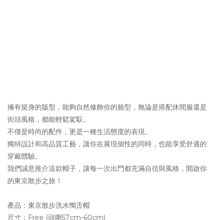
擁有挺身的版型，能夠自然修飾你的臉型，無論是搭配休閒服還是
街頭風格，都能輕鬆駕馭。
不僅是時尚的配件，更是一種生活態度的表現。
獨特設計和高品質工藝，讓你在展現個性的同時，也能享受舒適的
穿戴體驗。
我們誠意推介這款帽子，讓每一次出門都充滿自信與風格，開啟你
的東京散步之旅！
產品：東京散步洗水鴨舌帽
尺寸：Free (頭圍57cm-60cm)