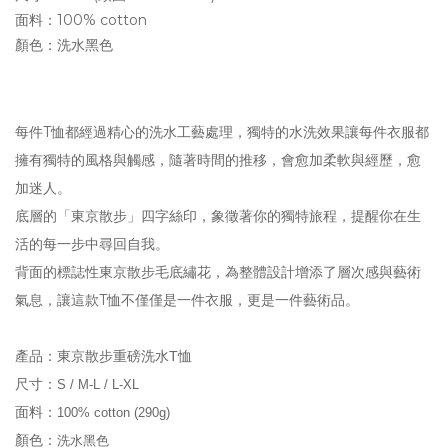
面料：100% cotton
顏色：洗水黑色
每件T恤都經過精心的洗水工藝處理，獨特的水洗效果讓每件衣服都
擁有獨特的風格與觸感，隨著時間的推移，會愈加柔軟與經歷，愈
加迷人。
底層的「東京散步」四字絲印，象徵著你的獨特旅程，提醒你在生
活的每一步中尋回自我。
背面的標誌性東京散步毛底繡花，為整體設計增添了層次感與藝術
氣息，讓這款T恤不僅僅是一件衣服，更是一件藝術品。
產品：
東京散步重磅洗水T恤
尺寸：
S / M-L / L-XL
面料：
100% cotton (290g)
顏色：
洗水黑色