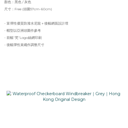
顏色：黑色 / 灰色
尺寸：Free (頭圍57cm-60cm)
- 富彈性優質防潑水尼龍＋後幅網面設計埋
- 帽型以亞洲頭圍作參考
- 前幅”梵”Logo絲網印刷
- 後幅彈性束繩作調整尺寸