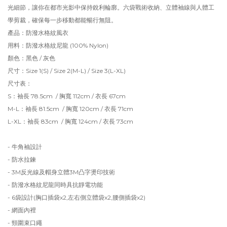
光細節，讓你在都市光影中保持銳利輪廓。六袋戰術收納、立體袖線與人體工
學剪裁，確保每一步移動都能暢行無阻。
產品：防潑水格紋風衣
用料：防潑水格紋尼龍 (100% Nylon)
顏色：黑色 / 灰色
尺寸：Size 1(S) / Size 2(M-L) / Size 3(L-XL)
尺寸表：
S：袖長 78.5cm / 胸寬 112cm / 衣長 67cm
M-L：袖長 81.5cm / 胸寬 120cm / 衣長 71cm
L-XL：袖長 83cm / 胸寬 124cm / 衣長 73cm
- 牛角袖設計
- 防水拉鍊
- 3M反光線及帽身立體3M凸字燙印技術
- 防潑水格紋尼龍同時具抗靜電功能
- 6袋設計(胸口插袋x2,左右側立體袋x2,腰側插袋x2)
- 網面內裡
- 頸圍束口繩