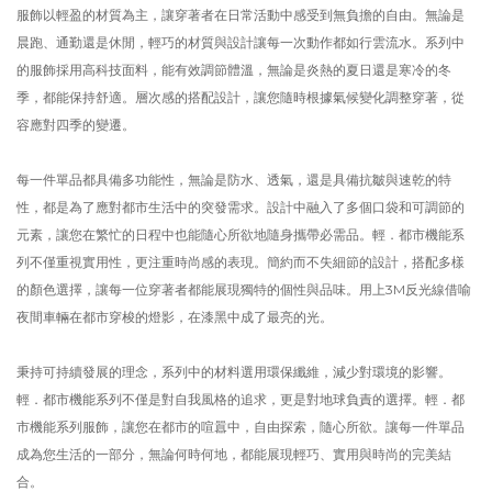
服飾以輕盈的材質為主，讓穿著者在日常活動中感受到無負擔的自由。無論是
晨跑、通勤還是休閒，輕巧的材質與設計讓每一次動作都如行雲流水。系列中
的服飾採用高科技面料，能有效調節體溫，無論是炎熱的夏日還是寒冷的冬
季，都能保持舒適。層次感的搭配設計，讓您隨時根據氣候變化調整穿著，從
容應對四季的變遷。
每一件單品都具備多功能性，無論是防水、透氣，還是具備抗皺與速乾的特
性，都是為了應對都市生活中的突發需求。設計中融入了多個口袋和可調節的
元素，讓您在繁忙的日程中也能隨心所欲地隨身攜帶必需品。輕．都市機能系
列不僅重視實用性，更注重時尚感的表現。簡約而不失細節的設計，搭配多樣
的顏色選擇，讓每一位穿著者都能展現獨特的個性與品味。用上3M反光線借喻
夜間車輛在都市穿梭的燈影，在漆黑中成了最亮的光。
秉持可持續發展的理念，系列中的材料選用環保纖維，減少對環境的影響。
輕．都市機能系列不僅是對自我風格的追求，更是對地球負責的選擇。輕．都
市機能系列服飾，讓您在都市的喧囂中，自由探索，隨心所欲。讓每一件單品
成為您生活的一部分，無論何時何地，都能展現輕巧、實用與時尚的完美結
合。