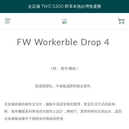
全店滿 TWD 3,500 即享本地台灣免運費
FW
Workerble
Drop 4
《輕．都市機能》
隨溫度變化，不被氣溫限制遊走都市。
在急速節奏的都市生活中，服飾不僅是穿搭的選擇，更是生活方式的延伸。
輕．都市機能系列專為現代都市人設計，將輕巧、實用和時尚完美結合，讓您
在各種氣候條件下都能保持風格與舒適。