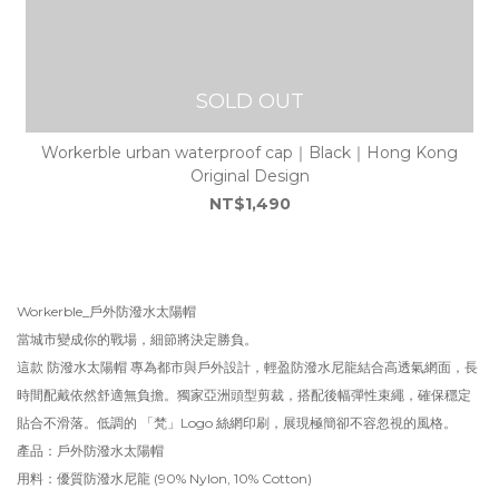
SOLD OUT
Workerble urban waterproof cap｜Black｜Hong Kong
Original Design
NT$1,490
Workerble_戶外防潑水太陽帽
當城市變成你的戰場，細節將決定勝負。
這款 防潑水太陽帽 專為都市與戶外設計，輕盈防潑水尼龍結合高透氣網面，長
時間配戴依然舒適無負擔。獨家亞洲頭型剪裁，搭配後幅彈性束繩，確保穩定
貼合不滑落。低調的 「梵」Logo 絲網印刷，展現極簡卻不容忽視的風格。
產品：戶外防潑水太陽帽
用料：優質防潑水尼龍 (90% Nylon, 10% Cotton)