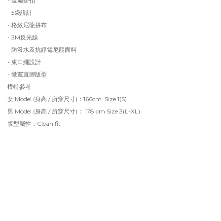
- 金屬掛扣
- 5袋設計
- 格紋尼龍拼布
- 3M反光線
- 防潑水及抗靜電尼龍面料
- 束口繩設計
- 微寬直腳版型
模特參考
女 Model (身高 / 所穿尺寸)：166cm Size 1(S)
男 Model (身高 / 所穿尺寸)： 178 cm Size 3(L-XL)
版型屬性：Clean fit