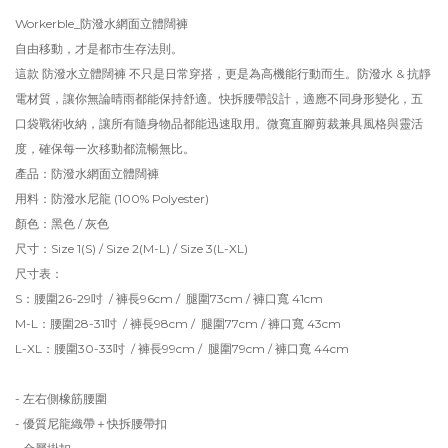
Workerble_防潑水網面立體闊褲
自由移動，才是都市生存法則。
這款 防潑水立體闊褲 不只是日常穿搭，更是為高機能行動而生。防潑水 & 抗靜
電材質，讓你無論晴雨都能保持舒適。快拆腰帶設計，適應不同身形變化，五
口袋戰術收納，讓所有隨身物品都能迅速取用。微寬直腳剪裁兼具風格與靈活
度，確保每一次移動都流暢無比。
產品：防潑水網面立體闊褲
用料：防潑水尼龍 (100% Polyester)
顏色：黑色 / 灰色
尺寸：Size 1(S) / Size 2(M-L) / Size 3(L-XL)
尺寸表：
S：腰圍26-29吋 / 褲長96cm / 腿圍73cm / 褲口寬 41cm
M-L：腰圍28-31吋 / 褲長98cm / 腿圍77cm / 褲口寬 43cm
L-XL：腰圍30-33吋 / 褲長99cm / 腿圍79cm / 褲口寬 44cm
- 左右側橡筋腰圍
- 優質尼龍織帶＋快拆腰帶扣